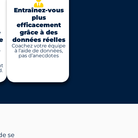
Entraînez-vous
plus
efficacement
e
grâce à des
e
données réelles
Coachez votre équipe
e
à l’aide de données,
pas d’anecdotes
nt
d.
de se