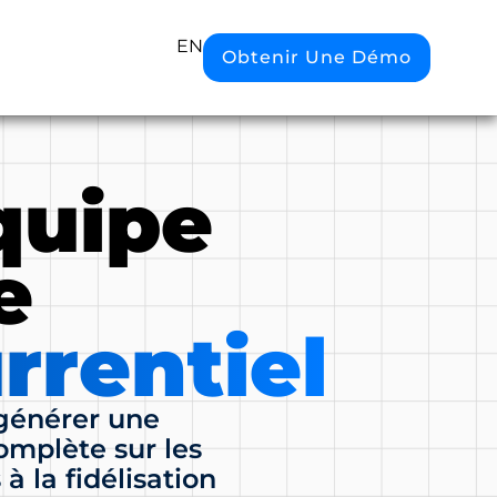
EN
Obtenir Une Démo
quipe
e
rrentiel
générer une
complète sur les
à la fidélisation