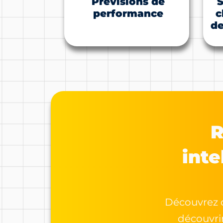
Prévisions de
performance
c
de
R
inte
Découvrez 
découvrir