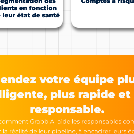
Segmentation des
Comptes à risq
lients en fonction
 leur état de santé
endez votre équipe pl
lligente, plus rapide et
responsable.
comment Grabb.AI aide les responsables co
 la réalité de leur pipeline, à encadrer leurs 