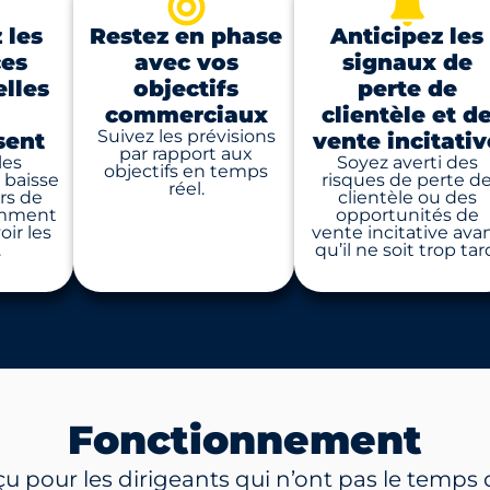
 les
Restez en phase
Anticipez les
ces
avec vos
signaux de
elles
objectifs
perte de
commerciaux
clientèle et d
Suivez les prévisions
sent
vente incitativ
par rapport aux
les
Soyez averti des
objectifs en temps
 baisse
risques de perte d
réel.
urs de
clientèle ou des
amment
opportunités de
oir les
vente incitative ava
.
qu’il ne soit trop tar
Fonctionnement
u pour les dirigeants qui n’ont pas le temps 