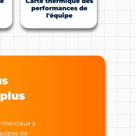
ue
Carte thermique des
performances de
l'équipe
us
 plus
mmerciaux à
équipes de