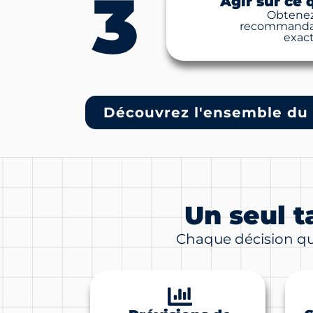
3
Agir sur ce
Obtenez 
recommandati
exact
Découvrez l'ensemble du
Un seul t
Chaque décision que