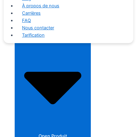
À propos de nous
Carrières
FAQ
Nous contacter
Close Produit
Tarification
Open Produit