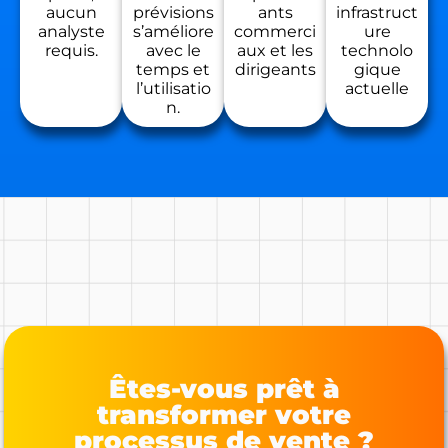
aucun
prévisions
ants
infrastruct
analyste
s’améliore
commerci
ure
requis.
avec le
aux et les
technolo
temps et
dirigeants
gique
l’utilisatio
actuelle
n.
Êtes-vous prêt à
transformer votre
processus de vente ?