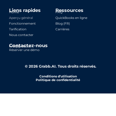
i
n
Liens rapides
Ressources
Home
k
FAQ
Aperçu général
QuickBooks en ligne
e
Fonctionnement
Blog (FR)
d
Tarification
Carrières
i
Nous contacter
n
Contactez-nous
info@grabb.ai
Réserver une démo
© 2026 Grabb.AI. Tous droits réservés.
Conditions d’utilisation
Politique de confidentialité