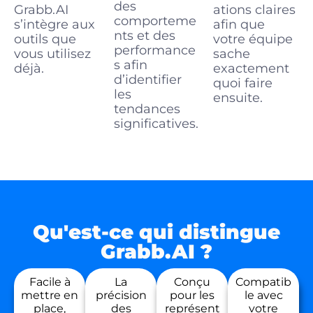
des
Grabb.AI
ations claires
comporteme
s’intègre aux
afin que
nts et des
outils que
votre équipe
performance
vous utilisez
sache
s afin
déjà.
exactement
d’identifier
quoi faire
les
ensuite.
tendances
significatives.
Qu'est-ce qui distingue
Grabb.AI ?
Facile à
La
Conçu
Compatib
mettre en
précision
pour les
le avec
place,
des
représent
votre